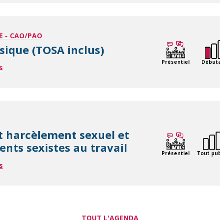
E - CAO/PAO
sique (TOSA inclus)
Présentiel
Début
s
t harcèlement sexuel et
nts sexistes au travail
Présentiel
Tout pub
s
TOUT L'AGENDA