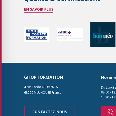
EN SAVOIR PLUS
GIFOP FORMATION
Horair
4 rue Fredo KRUMNOW
Du Lundi 
08:00
-
12
68200
MULHOUSE
France
13:30
-
17
CONTACTEZ-NOUS