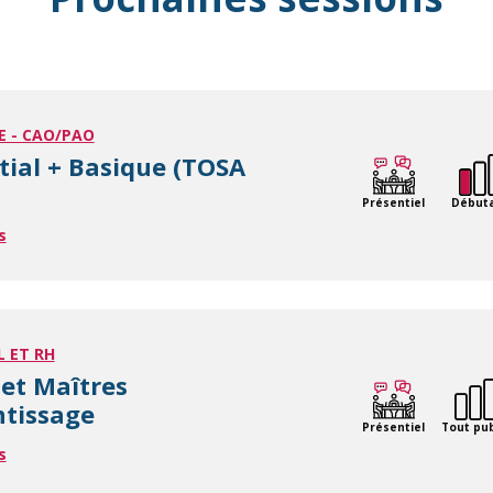
E - CAO/PAO
itial + Basique (TOSA
Présentiel
Début
s
L ET RH
et Maîtres
ntissage
Présentiel
Tout pub
s