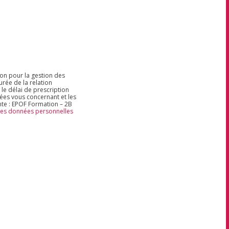
ion pour la gestion des
rée de la relation
 le délai de prescription
nées vous concernant et les
nte : EPOF Formation – 2B
 des données personnelles