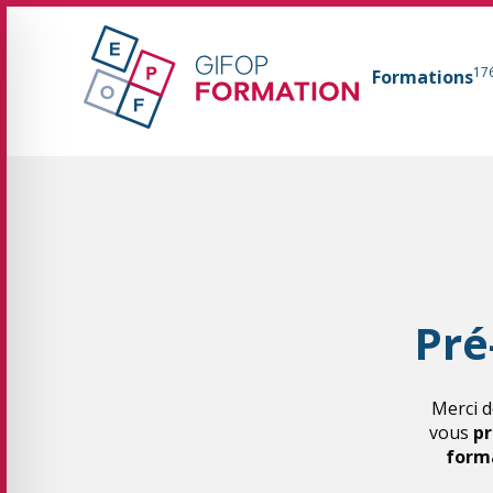
GIFOP Formation Centre de formation continue 
17
Formations
Fil d'Ariane :
Pré
Merci d
vous
pr
forma