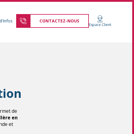
d’Infos
CONTACTEZ-NOUS
Espace Client
tion
ermet de
llère en
nde et