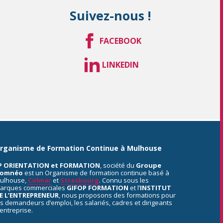
Suivez-nous !
FACEBOOK
LINKEDIN
rganisme de Formation Continue à Mulhouse
P ORIENTATION et FORMATION
, société du
Groupe
omnéo
est un Organisme de formation continue basé à
ulhouse,
Colmar
et
Strasbourg
. Connu sous les
arques commerciales
GIFOP FORMATION
et l’
INSTITUT
E L’ENTREPRENEUR
, nous proposons des formations pour
es demandeurs d’emploi, les salariés, cadres et dirigeants
’entreprise.