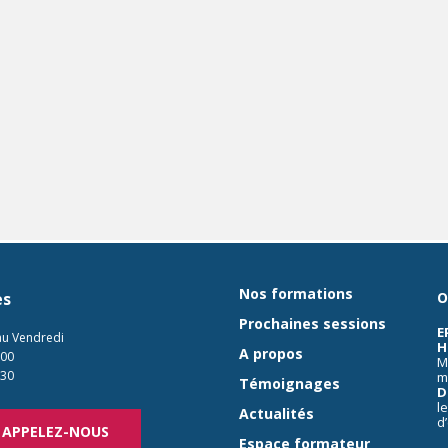
Nos formations
es
O
Prochaines sessions
E
au Vendredi
H
A propos
:00
M
:30
m
Témoignages
D
l
Actualités
d
APPELEZ-NOUS
Espace formateur