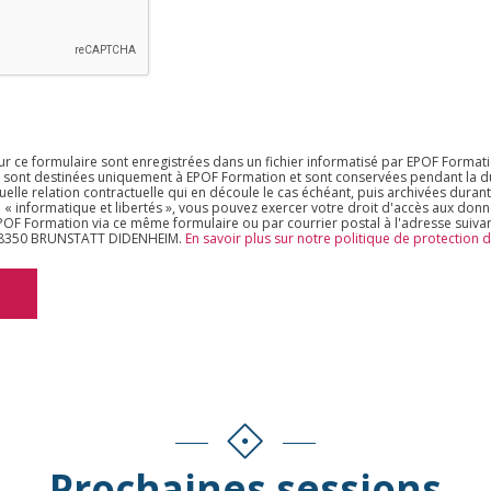
sur ce formulaire sont enregistrées dans un fichier informatisé par EPOF Format
s sont destinées uniquement à EPOF Formation et sont conservées pendant la du
uelle relation contractuelle qui en découle le cas échéant, puis archivées durant
 « informatique et libertés », vous pouvez exercer votre droit d'accès aux don
 EPOF Formation via ce même formulaire ou par courrier postal à l'adresse suiva
 68350 BRUNSTATT DIDENHEIM.
En savoir plus sur notre politique de protection
Prochaines sessions