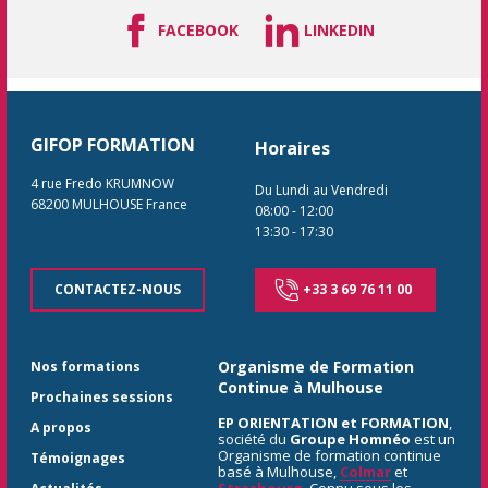
FACEBOOK
LINKEDIN
GIFOP FORMATION
Horaires
4 rue Fredo KRUMNOW
Du Lundi au Vendredi
68200
MULHOUSE
France
08:00
-
12:00
13:30
-
17:30
CONTACTEZ-NOUS
+33 3 69 76 11 00
Organisme de Formation
Nos formations
Continue à Mulhouse
Prochaines sessions
EP ORIENTATION et FORMATION
,
A propos
société du
Groupe Homnéo
est un
Organisme de formation continue
Témoignages
basé à Mulhouse,
Colmar
et