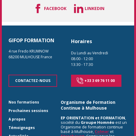
FACEBOOK
LINKEDIN
GIFOP FORMATION
Horaires
4 rue Fredo KRUMNOW
Du Lundi au Vendredi
68200
MULHOUSE
France
08:00
-
12:00
13:30
-
17:30
CONTACTEZ-NOUS
+33 3 69 76 11 00
Organisme de Formation
Nos formations
Continue à Mulhouse
Prochaines sessions
EP ORIENTATION et FORMATION
,
A propos
société du
Groupe Homnéo
est un
Organisme de formation continue
Témoignages
basé à Mulhouse,
Colmar
et