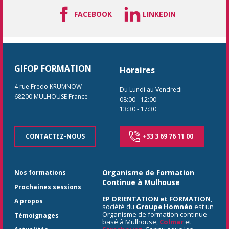
FACEBOOK
LINKEDIN
GIFOP FORMATION
Horaires
4 rue Fredo KRUMNOW
Du Lundi au Vendredi
68200
MULHOUSE
France
08:00
-
12:00
13:30
-
17:30
CONTACTEZ-NOUS
+33 3 69 76 11 00
Organisme de Formation
Nos formations
Continue à Mulhouse
Prochaines sessions
EP ORIENTATION et FORMATION
,
A propos
société du
Groupe Homnéo
est un
Organisme de formation continue
Témoignages
basé à Mulhouse,
Colmar
et