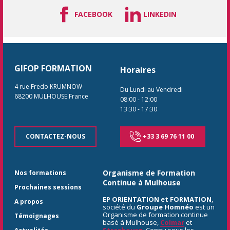
FACEBOOK
LINKEDIN
GIFOP FORMATION
Horaires
4 rue Fredo KRUMNOW
Du Lundi au Vendredi
68200
MULHOUSE
France
08:00
-
12:00
13:30
-
17:30
CONTACTEZ-NOUS
+33 3 69 76 11 00
Organisme de Formation
Nos formations
Continue à Mulhouse
Prochaines sessions
EP ORIENTATION et FORMATION
,
A propos
société du
Groupe Homnéo
est un
Organisme de formation continue
Témoignages
basé à Mulhouse,
Colmar
et