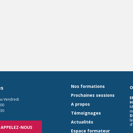
Nos formations
es
O
Prochaines sessions
E
au Vendredi
H
A propos
:00
M
:30
m
Témoignages
D
l
Actualités
d
APPELEZ-NOUS
Espace formateur