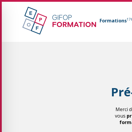
GIFOP Formation Centre de formation continue 
17
Formations
Fil d'Ariane :
Pré
Merci d
vous
pr
forma