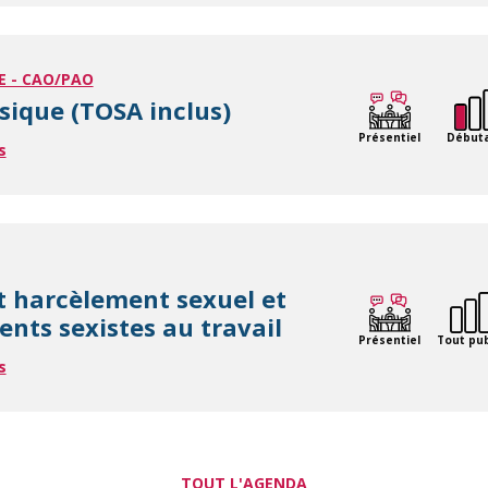
E - CAO/PAO
sique (TOSA inclus)
Présentiel
Début
s
t harcèlement sexuel et
nts sexistes au travail
Présentiel
Tout pub
s
TOUT L'AGENDA