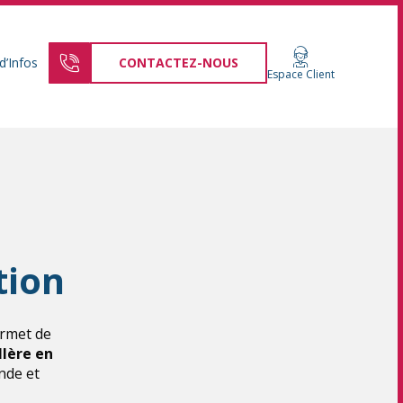
d’Infos
CONTACTEZ-NOUS
Espace Client
tion
ermet de
llère en
nde et