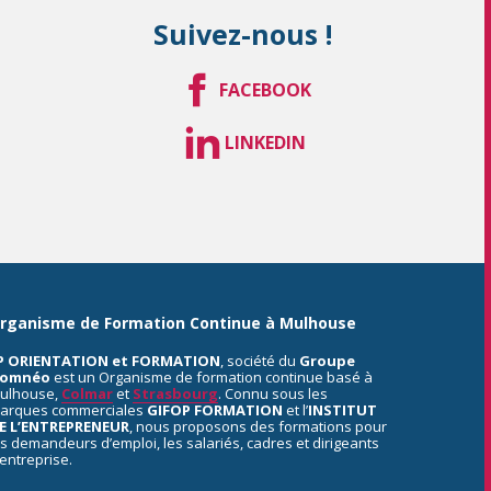
Suivez-nous !
FACEBOOK
LINKEDIN
rganisme de Formation Continue à Mulhouse
P ORIENTATION et FORMATION
, société du
Groupe
omnéo
est un Organisme de formation continue basé à
ulhouse,
Colmar
et
Strasbourg
. Connu sous les
arques commerciales
GIFOP FORMATION
et l’
INSTITUT
E L’ENTREPRENEUR
, nous proposons des formations pour
es demandeurs d’emploi, les salariés, cadres et dirigeants
’entreprise.