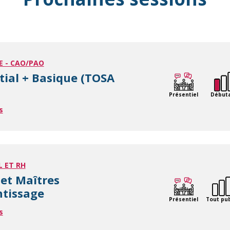
E - CAO/PAO
itial + Basique (TOSA
Présentiel
Début
s
L ET RH
et Maîtres
ntissage
Présentiel
Tout pub
s