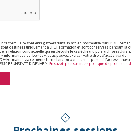
sur ce formulaire sont enregistrées dans un fichier informatisé par EPOF Format
s sont destinées uniquement à EPOF Formation et sont conservées pendant la du
uelle relation contractuelle qui en découle le cas échéant, puis archivées durant
 « informatique et libertés », vous pouvez exercer votre droit d'accès aux don
 EPOF Formation via ce même formulaire ou par courrier postal à l'adresse suiva
 68350 BRUNSTATT DIDENHEIM.
En savoir plus sur notre politique de protection
Prochaines sessions