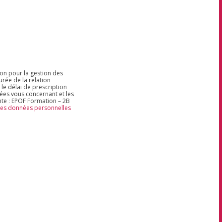
ion pour la gestion des
rée de la relation
 le délai de prescription
nées vous concernant et les
nte : EPOF Formation – 2B
 des données personnelles