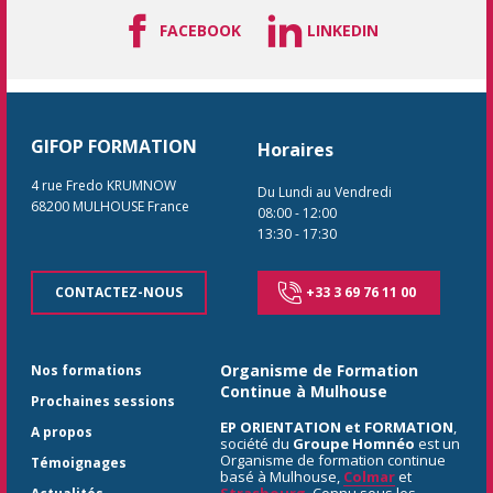
FACEBOOK
LINKEDIN
GIFOP FORMATION
Horaires
4 rue Fredo KRUMNOW
Du Lundi au Vendredi
68200
MULHOUSE
France
08:00
-
12:00
13:30
-
17:30
CONTACTEZ-NOUS
+33 3 69 76 11 00
Organisme de Formation
Nos formations
Continue à Mulhouse
Prochaines sessions
EP ORIENTATION et FORMATION
,
A propos
société du
Groupe Homnéo
est un
Organisme de formation continue
Témoignages
basé à Mulhouse,
Colmar
et