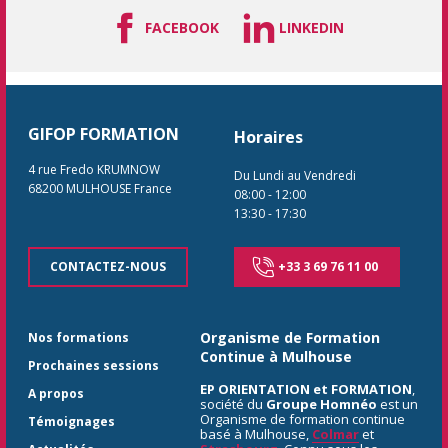
FACEBOOK
LINKEDIN
GIFOP FORMATION
Horaires
4 rue Fredo KRUMNOW
Du Lundi au Vendredi
68200
MULHOUSE
France
08:00
-
12:00
13:30
-
17:30
CONTACTEZ-NOUS
+33 3 69 76 11 00
Organisme de Formation
Nos formations
Continue à Mulhouse
Prochaines sessions
EP ORIENTATION et FORMATION
,
A propos
société du
Groupe Homnéo
est un
Organisme de formation continue
Témoignages
basé à Mulhouse,
Colmar
et