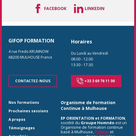
FACEBOOK
LINKEDIN
GIFOP FORMATION
Horaires
4 rue Fredo KRUMNOW
Du Lundi au Vendredi
68200
MULHOUSE
France
08:00
-
12:00
13:30
-
17:30
CONTACTEZ-NOUS
+33 3 69 76 11 00
Organisme de Formation
Nos formations
Continue à Mulhouse
Prochaines sessions
EP ORIENTATION et FORMATION
,
A propos
société du
Groupe Homnéo
est un
Organisme de formation continue
Témoignages
basé à Mulhouse,
Colmar
et