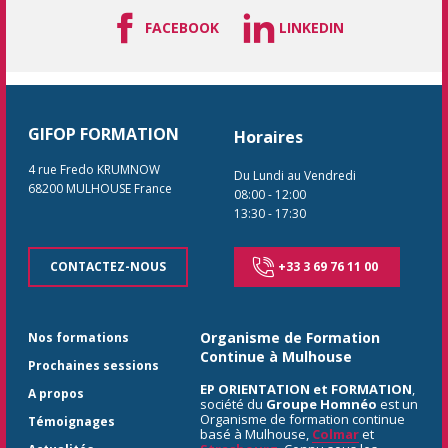
FACEBOOK
LINKEDIN
GIFOP FORMATION
Horaires
4 rue Fredo KRUMNOW
Du Lundi au Vendredi
68200
MULHOUSE
France
08:00
-
12:00
13:30
-
17:30
CONTACTEZ-NOUS
+33 3 69 76 11 00
Organisme de Formation
Nos formations
Continue à Mulhouse
Prochaines sessions
EP ORIENTATION et FORMATION
,
A propos
société du
Groupe Homnéo
est un
Organisme de formation continue
Témoignages
basé à Mulhouse,
Colmar
et