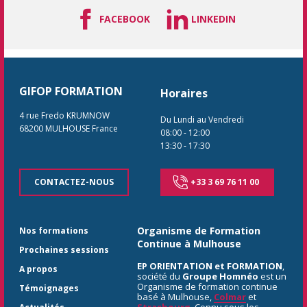
FACEBOOK
LINKEDIN
GIFOP FORMATION
Horaires
4 rue Fredo KRUMNOW
Du Lundi au Vendredi
68200
MULHOUSE
France
08:00
-
12:00
13:30
-
17:30
CONTACTEZ-NOUS
+33 3 69 76 11 00
Organisme de Formation
Nos formations
Continue à Mulhouse
Prochaines sessions
EP ORIENTATION et FORMATION
,
A propos
société du
Groupe Homnéo
est un
Organisme de formation continue
Témoignages
basé à Mulhouse,
Colmar
et