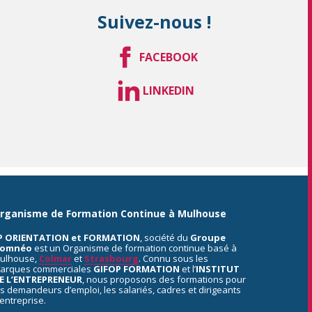
Suivez-nous !
FACEBOOK
LINKEDIN
rganisme de Formation Continue à Mulhouse
P ORIENTATION et FORMATION
, société du
Groupe
omnéo
est un Organisme de formation continue basé à
ulhouse,
Colmar
et
Strasbourg
. Connu sous les
arques commerciales
GIFOP FORMATION
et l’
INSTITUT
E L’ENTREPRENEUR
, nous proposons des formations pour
es demandeurs d’emploi, les salariés, cadres et dirigeants
’entreprise.