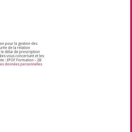
ion pour la gestion des
rée de la relation
 le délai de prescription
nées vous concernant et les
nte : EPOF Formation – 2B
 des données personnelles