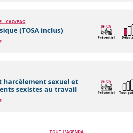
E - CAO/PAO
sique (TOSA inclus)
Présentiel
Début
s
t harcèlement sexuel et
nts sexistes au travail
Présentiel
Tout pub
s
TOUT L'AGENDA