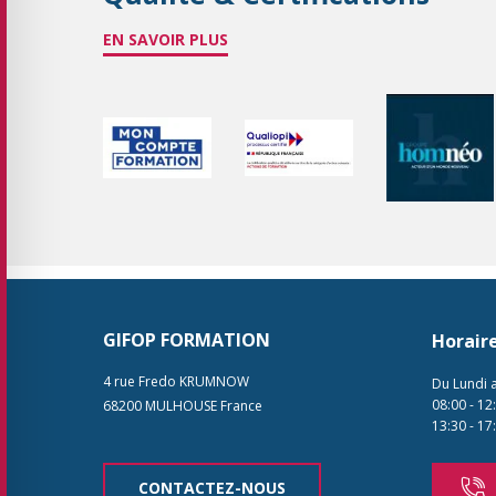
EN SAVOIR PLUS
GIFOP FORMATION
Horair
4 rue Fredo KRUMNOW
Du Lundi 
08:00
-
12
68200
MULHOUSE
France
13:30
-
17
CONTACTEZ-NOUS