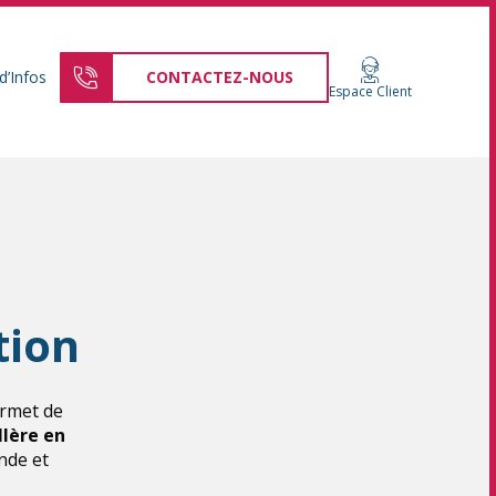
d’Infos
CONTACTEZ-NOUS
Espace Client
tion
ermet de
llère en
nde et