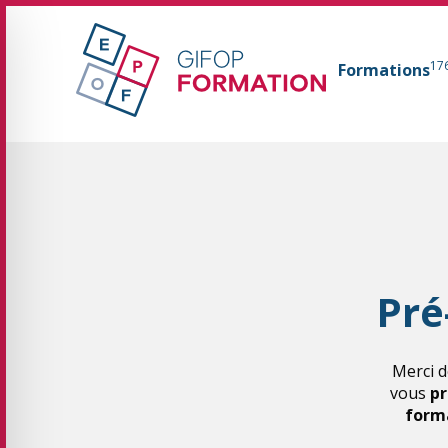
GIFOP Formation Centre de formation continue 
17
Formations
Fil d'Ariane :
Pré
Merci d
vous
pr
forma