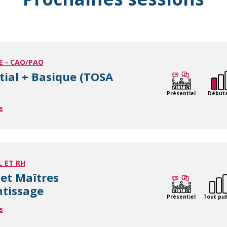
E - CAO/PAO
itial + Basique (TOSA
Présentiel
Début
s
L ET RH
et Maîtres
ntissage
Présentiel
Tout pub
s