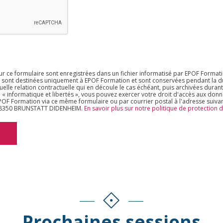
sur ce formulaire sont enregistrées dans un fichier informatisé par EPOF Format
s sont destinées uniquement à EPOF Formation et sont conservées pendant la du
uelle relation contractuelle qui en découle le cas échéant, puis archivées durant
 « informatique et libertés », vous pouvez exercer votre droit d'accès aux don
 EPOF Formation via ce même formulaire ou par courrier postal à l'adresse suiva
 68350 BRUNSTATT DIDENHEIM.
En savoir plus sur notre politique de protection
Prochaines sessions