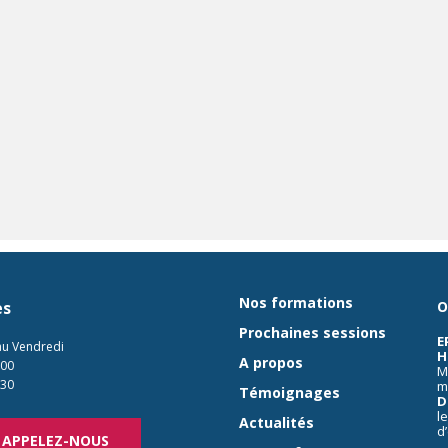
Nos formations
es
O
Prochaines sessions
E
au Vendredi
H
A propos
:00
M
:30
m
Témoignages
D
l
Actualités
d
APPELEZ-NOUS