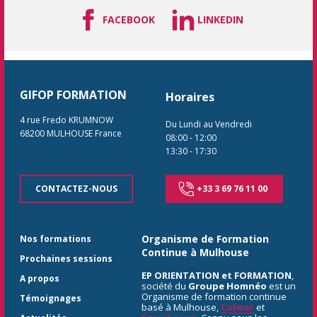
FACEBOOK
LINKEDIN
GIFOP FORMATION
Horaires
4 rue Fredo KRUMNOW
Du Lundi au Vendredi
68200
MULHOUSE
France
08:00
-
12:00
13:30
-
17:30
CONTACTEZ-NOUS
+33 3 69 76 11 00
Organisme de Formation
Nos formations
Continue à Mulhouse
Prochaines sessions
EP ORIENTATION et FORMATION
,
A propos
société du
Groupe Homnéo
est un
Organisme de formation continue
Témoignages
basé à Mulhouse,
Colmar
et