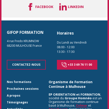
FACEBOOK
LINKEDIN
GIFOP FORMATION
Horaires
4 rue Fredo KRUMNOW
Du Lundi au Vendredi
68200
MULHOUSE
France
08:00
-
12:00
13:30
-
17:30
CONTACTEZ-NOUS
+33 3 69 76 11 00
Organisme de Formation
Nos formations
Continue à Mulhouse
Prochaines sessions
EP ORIENTATION et FORMATION
,
A propos
société du
Groupe Homnéo
est un
Organisme de formation continue
Témoignages
basé à Mulhouse,
Colmar
et