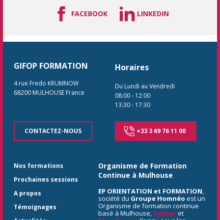
FACEBOOK
LINKEDIN
GIFOP FORMATION
Horaires
4 rue Fredo KRUMNOW
Du Lundi au Vendredi
68200
MULHOUSE
France
08:00
-
12:00
13:30
-
17:30
CONTACTEZ-NOUS
+33 3 69 76 11 00
Organisme de Formation
Nos formations
Continue à Mulhouse
Prochaines sessions
EP ORIENTATION et FORMATION
,
A propos
société du
Groupe Homnéo
est un
Organisme de formation continue
Témoignages
basé à Mulhouse,
Colmar
et