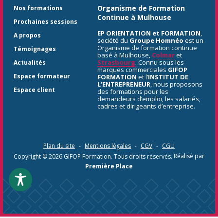
Organisme de Formation
Nos formations
Continue à Mulhouse
Prochaines sessions
EP ORIENTATION et FORMATION
,
A propos
société du
Groupe Homnéo
est un
Organisme de formation continue
Témoignages
basé à Mulhouse,
Colmar
et
Strasbourg
. Connu sous les
Actualités
marques commerciales
GIFOP
Espace formateur
FORMATION
et l’
INSTITUT DE
L’ENTREPRENEUR
, nous proposons
Espace client
des formations pour les
demandeurs d’emploi, les salariés,
cadres et dirigeants d’entreprise.
Plan du site
Mentions légales
CGV
CGU
Copyright © 2026
GIFOP Formation
. Tous droits réservés.
Réalisé par
Première Place