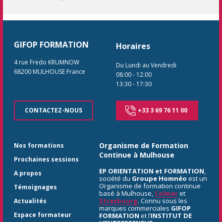
GIFOP FORMATION
Horaires
4 rue Fredo KRUMNOW
Du Lundi au Vendredi
68200
MULHOUSE
France
08:00
-
12:00
13:30
-
17:30
CONTACTEZ-NOUS
+33 3 69 76 11 00
Organisme de Formation
Nos formations
Continue à Mulhouse
Prochaines sessions
EP ORIENTATION et FORMATION
,
A propos
société du
Groupe Homnéo
est un
Organisme de formation continue
Témoignages
basé à Mulhouse,
Colmar
et
Strasbourg
. Connu sous les
Actualités
marques commerciales
GIFOP
Espace formateur
FORMATION
et l’
INSTITUT DE