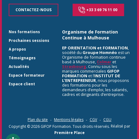
CONTACTEZ-NOUS
+33 3 69 76 11 00
Organisme de Formation
Nos formations
Continue à Mulhouse
Prochaines sessions
EP ORIENTATION et FORMATION
,
A propos
société du
Groupe Homnéo
est un
Organisme de formation continue
Témoignages
basé à Mulhouse,
Colmar
et
Strasbourg
. Connu sous les
Actualités
marques commerciales
GIFOP
Espace formateur
FORMATION
et l’
INSTITUT DE
L’ENTREPRENEUR
, nous proposons
Espace client
des formations pour les
demandeurs d’emploi, les salariés,
cadres et dirigeants d’entreprise.
Plan du site
Mentions légales
CGV
CGU
Copyright © 2026
GIFOP Formation
. Tous droits réservés.
Réalisé par
Première Place