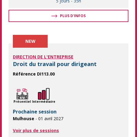
5 jours
-
35h
PLUS D'INFOS
NEW
DIRECTION DE L'ENTREPRISE
Droit du travail pour dirigeant
Référence DI113.00
Deux jours de formation pour réduire votre risque prud'hommal.
Présentiel
Intermédiaire
Prochaine session
Mulhouse
- 01 avril 2027
Voir plus de sessions