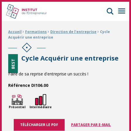
GIFOP Formation Centre de formation continue à Mulhouse
Men
›
›
›
Fil d'Ariane :
Accueil
Formations
Direction de l'entreprise
Cycle
Acquérir une entreprise
Cycle Acquérir une entreprise
BEST
Faire de sa reprise d'entreprise un succès !
Référence DI106.00
Présentiel
Intermédiaire
TÉLÉCHARGER LE PDF
PARTAGER PAR E-MAIL