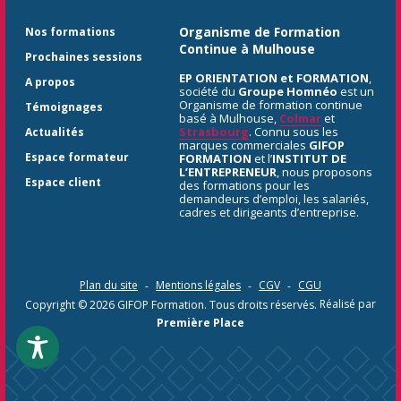
Organisme de Formation
Nos formations
Continue à Mulhouse
Prochaines sessions
EP ORIENTATION et FORMATION
,
A propos
société du
Groupe Homnéo
est un
Organisme de formation continue
Témoignages
basé à Mulhouse,
Colmar
et
Strasbourg
. Connu sous les
Actualités
marques commerciales
GIFOP
Espace formateur
FORMATION
et l’
INSTITUT DE
L’ENTREPRENEUR
, nous proposons
Espace client
des formations pour les
demandeurs d’emploi, les salariés,
cadres et dirigeants d’entreprise.
Plan du site
Mentions légales
CGV
CGU
Copyright © 2026
GIFOP Formation
. Tous droits réservés.
Réalisé par
Première Place