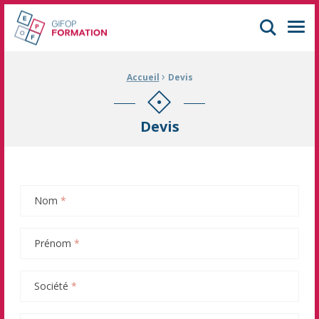
GIFOP Formation Centre de formation continue à Mulhouse
Men
›
Fil d'Ariane :
Accueil
Devis
Devis
Nom
*
Prénom
*
Société
*