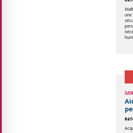
Maît
une
sécu
pers
néce
huma
SAN
Ai
pe
Réf
Acqu