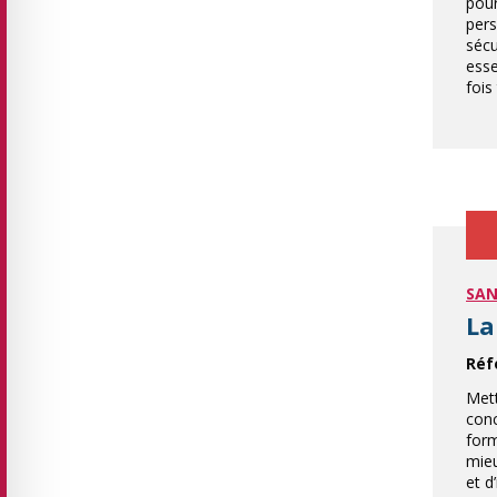
pour
pers
sécu
esse
fois
SAN
La
Réf
Mett
conc
form
mie
et d