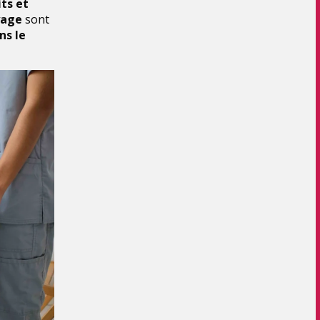
its et
yage
sont
ns le