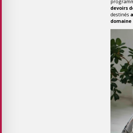
programme
devoirs d
destinés
a
domaine d