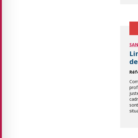
SAN
Li
de
Réf
Comp
pro
just
cadr
sont
situ