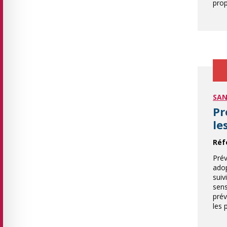
pro
SAN
Pr
le
Réf
Prév
adop
suiv
sens
prév
les 