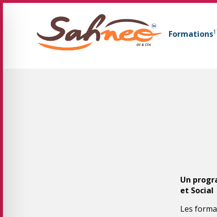
GIFOP Formation Centre de formation continue 
1
Formations
Fil d'Ariane :
Un progr
et Social
Les forma