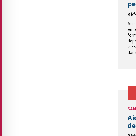
pe
Réf
Acc
en t
for
dépe
vie 
dan
SAN
Ai
de
Réf