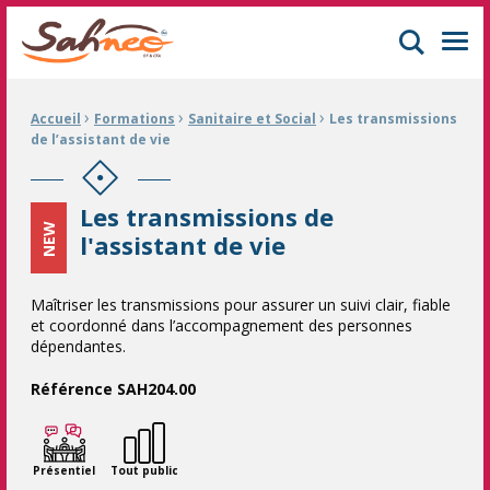
GIFOP Formation Centre de formation continue à Mulhouse
Men
›
›
›
Fil d'Ariane :
Accueil
Formations
Sanitaire et Social
Les transmissions
de l’assistant de vie
Les transmissions de
NEW
l'assistant de vie
Maîtriser les transmissions pour assurer un suivi clair, fiable
et coordonné dans l’accompagnement des personnes
dépendantes.
Référence SAH204.00
Présentiel
Tout public