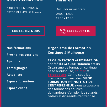
Horaires
4 rue Fredo KRUMNOW
Du Lundi au Vendredi
68200
MULHOUSE
France
08:00
-
12:00
13:30
-
17:30
CONTACTEZ-NOUS
+33 3 69 76 11 00
Organisme de Formation
Nos formations
Continue à Mulhouse
Prochaines sessions
EP ORIENTATION et FORMATION
,
A propos
société du
Groupe Homnéo
est un
Organisme de formation continue
Témoignages
basé à Mulhouse,
Colmar
et
Strasbourg
. Connu sous les
Actualités
marques commerciales
GIFOP
Espace formateur
FORMATION
et l’
INSTITUT DE
L’ENTREPRENEUR
, nous proposons
Espace client
des formations pour les
demandeurs d’emploi, les salariés,
cadres et dirigeants d’entreprise.