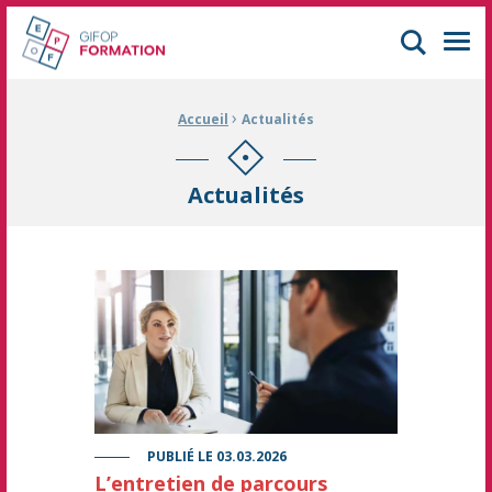
GIFOP Formation Centre de formation continue à Mulhouse
Men
›
Fil d'Ariane :
Accueil
Actualités
Actualités
Business people, meeting and discussion for idea, strate
PUBLIÉ LE
03.03.2026
L’entretien de parcours