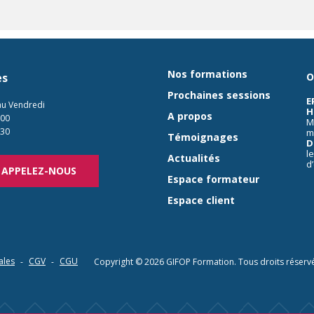
Nos formations
es
O
Prochaines sessions
E
au Vendredi
H
A propos
:00
M
:30
m
Témoignages
D
l
Actualités
d
APPELEZ-NOUS
Espace formateur
Espace client
ales
CGV
CGU
Copyright © 2026
GIFOP Formation
. Tous droits réserv