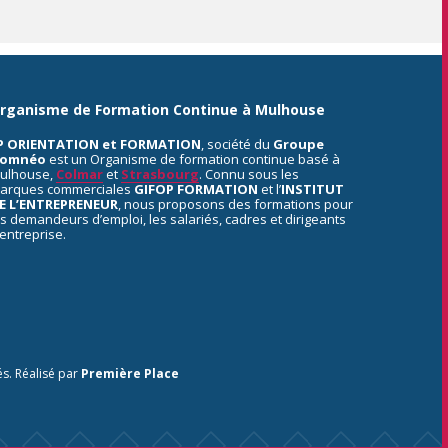
rganisme de Formation Continue à Mulhouse
P ORIENTATION et FORMATION
, société du
Groupe
omnéo
est un Organisme de formation continue basé à
ulhouse,
Colmar
et
Strasbourg
. Connu sous les
arques commerciales
GIFOP FORMATION
et l’
INSTITUT
E L’ENTREPRENEUR
, nous proposons des formations pour
es demandeurs d’emploi, les salariés, cadres et dirigeants
’entreprise.
és.
Réalisé par
Première Place