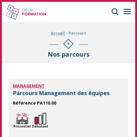
GIFOP Formation Centre de formation continue à Mulhouse
Men
›
Fil d'Ariane :
Accueil
Parcours
Nos parcours
MANAGEMENT
Parcours Management des équipes
Référence PA110.00
Découvrez notre parcours de formation "Management des équip
Présentiel
Débutant