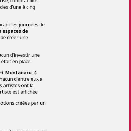
ise, comptabilité,
les d’une à cinq
.
durant les journées de
os espaces de
t de créer une
cun d’investir une
était en place.
 et Montanaro
, 4
chacun d’entre eux a
 artistes ont la
tiste est affichée.
émotions créées par un