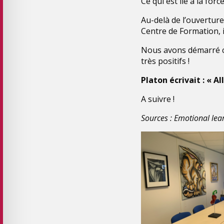
Ce qui est lié à la fo
Au-delà de l’ouverture 
Centre de Formation, i
Nous avons démarré ce
très positifs !
Platon écrivait : « A
A suivre !
Sources : Emotional lea