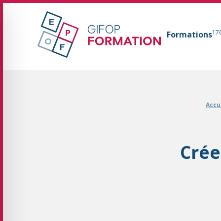
GIFOP Formation Centre de formation continue 
17
Formations
Fil d'Ariane :
Accu
Crée