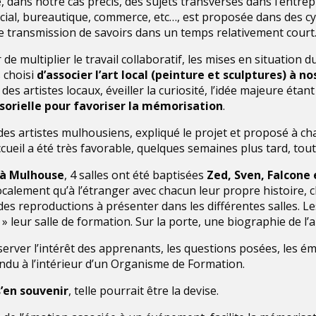
 dans notre cas précis, des sujets transverses dans l’entrepr
ial, bureautique, commerce, etc…, est proposée dans des cyc
 transmission de savoirs dans un temps relativement court
r de multiplier le travail collaboratif, les mises en situation 
 choisi
d’associer l’art local (peinture et sculptures) à n
 des artistes locaux, éveiller la curiosité, l’idée majeure étan
sorielle pour favoriser la mémorisation
.
es artistes mulhousiens, expliqué le projet et proposé à cha
ccueil a été très favorable, quelques semaines plus tard, tout 
 à Mulhouse
, 4 salles ont été baptisées
Zed, Sven, Falcone
ocalement qu’à l’étranger avec chacun leur propre histoire, 
es reproductions à présenter dans les différentes salles. Les
 » leur salle de formation. Sur la porte, une biographie de l’ar
bserver l’intérêt des apprenants, les questions posées, les 
du à l’intérieur d’un Organisme de Formation.
s’en souvenir
, telle pourrait être la devise.