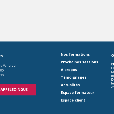
Nos formations
es
O
Prochaines sessions
E
au Vendredi
H
A propos
:00
M
:30
m
Témoignages
D
l
Actualités
d
APPELEZ-NOUS
Espace formateur
Espace client