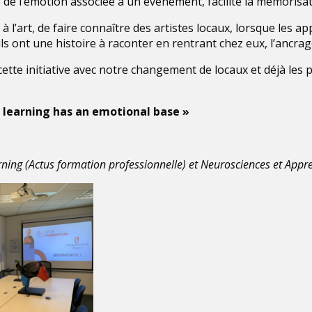
rce de l’émotion associée à un événement, facilite la mémorisa
à l’art, de faire connaître des artistes locaux, lorsque les a
ls ont une histoire à raconter en rentrant chez eux, l’ancrag
tte initiative avec notre changement de locaux et déjà les 
ll learning has an emotional base »
rning (Actus formation professionnelle) et Neurosciences et Appre