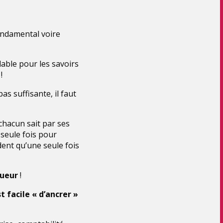
fondamental voire
able pour les savoirs
!
as suffisante, il faut
hacun sait par ses
e seule fois pour
dent qu’une seule fois
queur
!
st facile « d’ancrer »