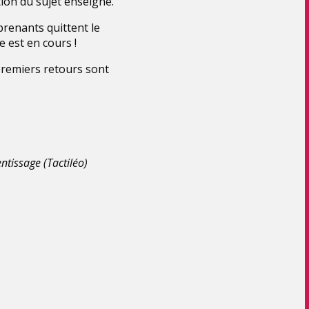
tion du sujet enseigné.
pprenants quittent le
e est en cours !
premiers retours sont
ntissage (Tactiléo)