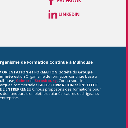
FACEBOOK
LINKEDIN
rganisme de Formation Continue à Mulhouse
P ORIENTATION et FORMATION
, société du
Groupe
omnéo
est un Organisme de formation continue basé à
ulhouse,
Colmar
et
Strasbourg
. Connu sous les
arques commerciales
GIFOP FORMATION
et l’
INSTITUT
E L’ENTREPRENEUR
, nous proposons des formations pour
es demandeurs d’emploi, les salariés, cadres et dirigeants
’entreprise.