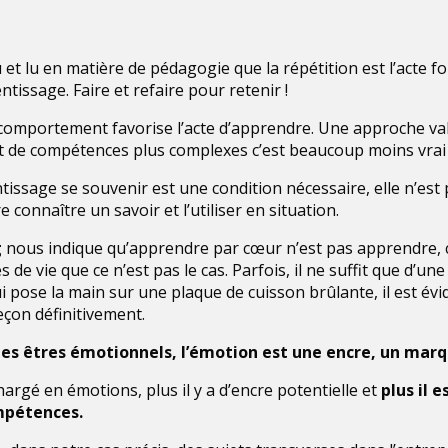
 et lu en matière de pédagogie que la répétition est l’acte 
ntissage. Faire et refaire pour retenir !
comportement favorise l’acte d’apprendre. Une approche val
git de compétences plus complexes c’est beaucoup moins vrai 
tissage se souvenir est une condition nécessaire, elle n’est p
re connaître un savoir et l’utiliser en situation.
g
nous indique qu’apprendre par cœur n’est pas apprendre, c
 de vie que ce n’est pas le cas. Parfois, il ne suffit que d’un
i pose la main sur une plaque de cuisson brûlante, il est évi
leçon définitivement.
s êtres émotionnels, l’émotion est une encre, un mar
hargé en émotions, plus il y a d’encre potentielle et
plus il e
ompétences.