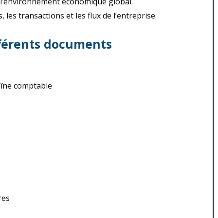
s l’environnement économique global.
 les transactions et les flux de l’entreprise
fférents documents
haîne comptable
res