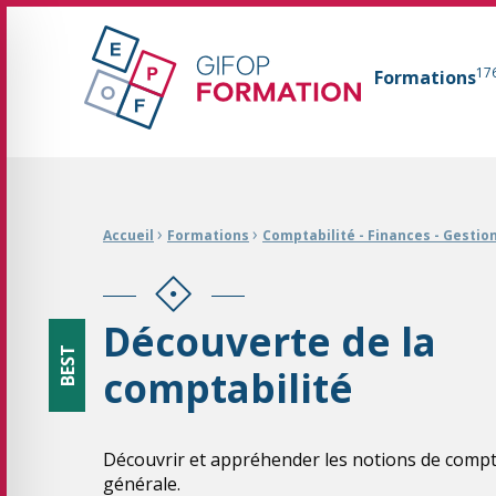
GIFOP Formation Centre de formation continue 
17
Formations
Fil d'Ariane :
›
›
Accueil
Formations
Comptabilité - Finances - Gestio
Découverte de la
BEST
comptabilité
Découvrir et appréhender les notions de compt
générale.