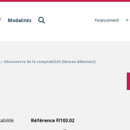
à Mulhouse
6
Modalités
Financement
+ 
›
n
Découverte de la comptabilité (Niveau débutant)
abilité
Référence FI103.02