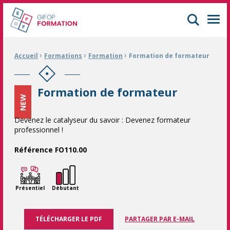
GIFOP Formation Centre de formation continue à Mulhouse
Men
›
›
›
Fil d'Ariane :
Accueil
Formations
Formation
Formation de formateur
Formation de formateur
NEW
Devenez le catalyseur du savoir : Devenez formateur
professionnel !
Référence FO110.00
Présentiel
Débutant
TÉLÉCHARGER LE PDF
PARTAGER PAR E-MAIL