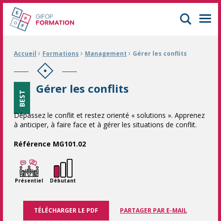
GIFOP Formation Centre de formation continue à Mulhouse
Men
›
›
›
Fil d'Ariane :
Accueil
Formations
Management
Gérer les conflits
Gérer les conflits
BEST
Dépassez le conflit et restez orienté « solutions ». Apprenez
à anticiper, à faire face et à gérer les situations de conflit.
Référence MG101.02
Présentiel
Débutant
TÉLÉCHARGER LE PDF
PARTAGER PAR E-MAIL