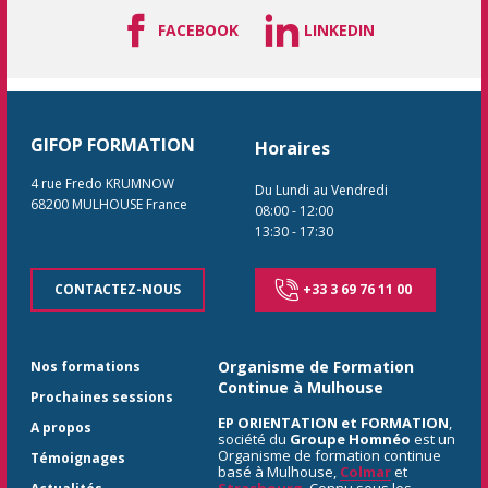
FACEBOOK
LINKEDIN
GIFOP FORMATION
Horaires
4 rue Fredo KRUMNOW
Du Lundi au Vendredi
68200
MULHOUSE
France
08:00
-
12:00
13:30
-
17:30
CONTACTEZ-NOUS
+33 3 69 76 11 00
Organisme de Formation
Nos formations
Continue à Mulhouse
Prochaines sessions
EP ORIENTATION et FORMATION
,
A propos
société du
Groupe Homnéo
est un
Organisme de formation continue
Témoignages
basé à Mulhouse,
Colmar
et