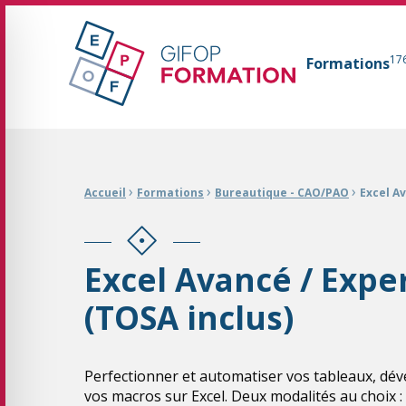
GIFOP Formation Centre de formation continue 
17
Formations
Fil d'Ariane :
›
›
›
Accueil
Formations
Bureautique - CAO/PAO
Excel Av
Excel Avancé / Expe
(TOSA inclus)
Perfectionner et automatiser vos tableaux, dé
vos macros sur Excel. Deux modalités au choix :