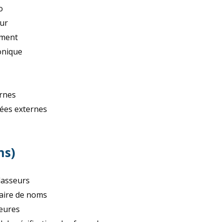
o
eur
ument
onique
ernes
nées externes
ns)
classeurs
naire de noms
heures