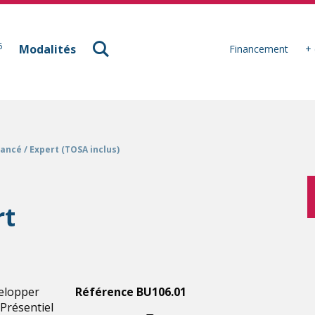
à Mulhouse
6
Modalités
Financement
+ 
ancé / Expert (TOSA inclus)
rt
velopper
Référence BU106.01
 Présentiel