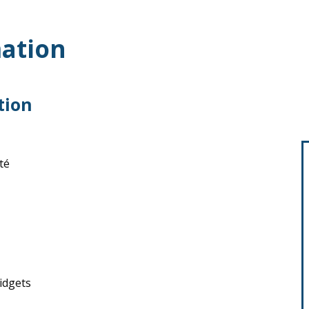
ation
tion
ité
widgets