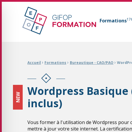
GIFOP Formation Centre de formation continue 
17
Formations
Fil d'Ariane :
›
›
›
Accueil
Formations
Bureautique - CAO/PAO
WordPre
Wordpress Basique
NEW
inclus)
Vous former à l'utilisation de Wordpress pour c
mettre à jour votre site internet. La certificati