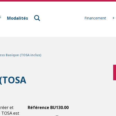
à Mulhouse
6
Modalités
Financement
+ 
ss Basique (TOSA inclus)
 (TOSA
réer et
Référence BU130.00
on TOSA est