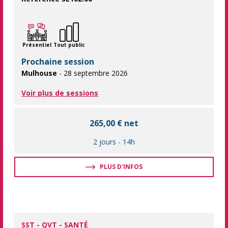
Soyez prêt à sauver des vies et à assurer la sécurité de votre l
Présentiel
Tout public
Prochaine session
Mulhouse
- 28 septembre 2026
Voir plus de sessions
265,00 € net
2 jours
-
14h
PLUS D'INFOS
SST - QVT - SANTÉ