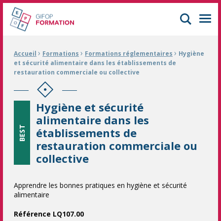
GIFOP Formation Centre de formation continue à Mulhouse
Men
›
›
›
Fil d'Ariane :
Accueil
Formations
Formations réglementaires
Hygiène
et sécurité alimentaire dans les établissements de
restauration commerciale ou collective
Hygiène et sécurité
alimentaire dans les
BEST
établissements de
restauration commerciale ou
collective
Apprendre les bonnes pratiques en hygiène et sécurité
alimentaire
Référence LQ107.00