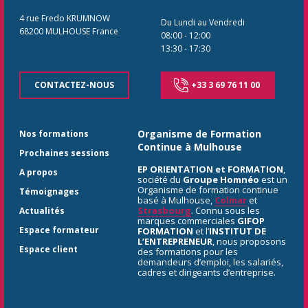
4 rue Fredo KRUMNOW
Du Lundi au Vendredi
68200
MULHOUSE
France
08:00
-
12:00
13:30
-
17:30
CONTACTEZ-NOUS
+33 3 69 76 11 00
Organisme de Formation
Nos formations
Continue à Mulhouse
Prochaines sessions
EP ORIENTATION et FORMATION
,
A propos
société du
Groupe Homnéo
est un
Organisme de formation continue
Témoignages
basé à Mulhouse,
Colmar
et
Strasbourg
. Connu sous les
Actualités
marques commerciales
GIFOP
Espace formateur
FORMATION
et l’
INSTITUT DE
L’ENTREPRENEUR
, nous proposons
Espace client
des formations pour les
demandeurs d’emploi, les salariés,
cadres et dirigeants d’entreprise.