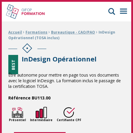
GIFOP Formation Centre de formation continue à Mulhouse
Men
›
›
›
Fil d'Ariane :
Accueil
Formations
Bureautique - CAO/PAO
InDesign
Opérationnel (TOSA inclus)
InDesign Opérationnel
BEST
Être autonome pour mettre en page tous vos documents
avec le logiciel InDesign. La formation inclus le passage de
la certification TOSA.
Référence BU113.00
Présentiel
Intermédiaire
Certifiante CPF