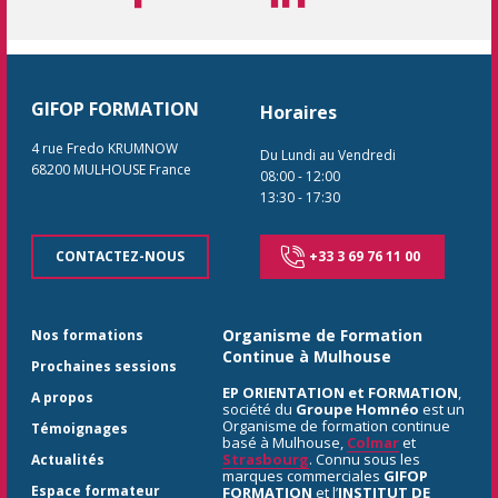
GIFOP FORMATION
Horaires
4 rue Fredo KRUMNOW
Du Lundi au Vendredi
68200
MULHOUSE
France
08:00
-
12:00
13:30
-
17:30
CONTACTEZ-NOUS
+33 3 69 76 11 00
Organisme de Formation
Nos formations
Continue à Mulhouse
Prochaines sessions
EP ORIENTATION et FORMATION
,
A propos
société du
Groupe Homnéo
est un
Organisme de formation continue
Témoignages
basé à Mulhouse,
Colmar
et
Strasbourg
. Connu sous les
Actualités
marques commerciales
GIFOP
Espace formateur
FORMATION
et l’
INSTITUT DE