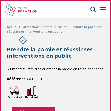
GIFOP Formation Centre de formation continue à Mulhouse
Men
›
›
›
Fil d'Ariane :
Accueil
Formations
Communication
Prendre la parole et
réussir ses interventions en public
Prendre la parole et réussir ses
interventions en public
Surmontez votre trac et prenez la parole en toute confiance
Référence CO100.01
Présentiel
Débutant