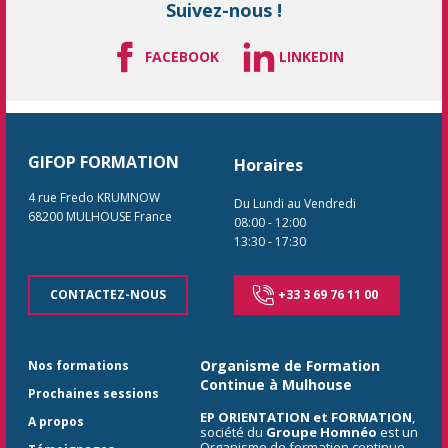
Suivez-nous !
FACEBOOK
LINKEDIN
GIFOP FORMATION
Horaires
4 rue Fredo KRUMNOW
Du Lundi au Vendredi
68200
MULHOUSE
France
08:00
-
12:00
13:30
-
17:30
CONTACTEZ-NOUS
+33 3 69 76 11 00
Organisme de Formation
Nos formations
Continue à Mulhouse
Prochaines sessions
EP ORIENTATION et FORMATION
,
A propos
société du
Groupe Homnéo
est un
Organisme de formation continue