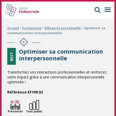
GIFOP Formation Centre de formation continue à Mulhouse
Men
›
›
›
Fil d'Ariane :
Accueil
Formations
Efficacité personnelle
Optimiser sa
communication interpersonnelle
Optimiser sa communication
BEST
interpersonnelle
Transformez vos interactions professionnelles et renforcez
votre impact grâce à une communication interpersonnelle
optimisée !
Référence EF109.02
Présentiel
Tout public