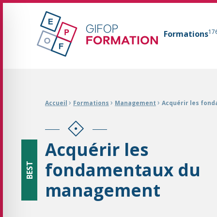
GIFOP Formation Centre de formation continue 
17
Formations
Fil d'Ariane :
›
›
›
Accueil
Formations
Management
Acquérir les fo
Acquérir les
fondamentaux du
BEST
management