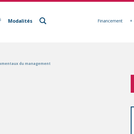
à Mulhouse
6
Modalités
Financement
+ 
ndamentaux du management