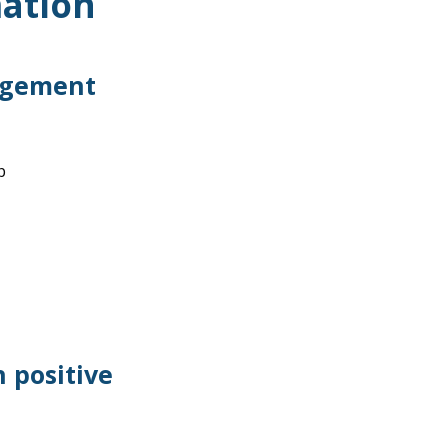
ation
agement
p
 positive