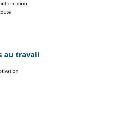
l’information
écoute
 au travail
otivation