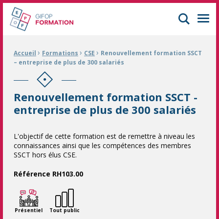
GIFOP Formation Centre de formation continue à Mulhouse
Men
›
›
›
Fil d'Ariane :
Accueil
Formations
CSE
Renouvellement formation SSCT
– entreprise de plus de 300 salariés
Renouvellement formation SSCT -
entreprise de plus de 300 salariés
L'objectif de cette formation est de remettre à niveau les
connaissances ainsi que les compétences des membres
SSCT hors élus CSE.
Référence RH103.00
Présentiel
Tout public