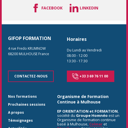
FACEBOOK
LINKEDIN
GIFOP FORMATION
Horaires
4 rue Fredo KRUMNOW
Du Lundi au Vendredi
68200
MULHOUSE
France
08:00
-
12:00
13:30
-
17:30
CONTACTEZ-NOUS
+33 3 69 76 11 00
Organisme de Formation
Nos formations
Continue à Mulhouse
Prochaines sessions
EP ORIENTATION et FORMATION
,
A propos
société du
Groupe Homnéo
est un
Organisme de formation continue
Témoignages
basé à Mulhouse,
Colmar
et