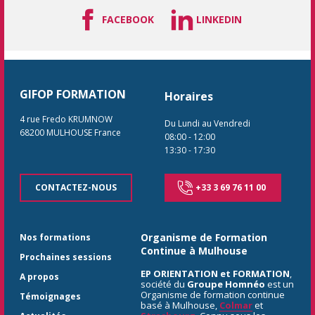
FACEBOOK
LINKEDIN
GIFOP FORMATION
Horaires
4 rue Fredo KRUMNOW
Du Lundi au Vendredi
68200
MULHOUSE
France
08:00
-
12:00
13:30
-
17:30
CONTACTEZ-NOUS
+33 3 69 76 11 00
Organisme de Formation
Nos formations
Continue à Mulhouse
Prochaines sessions
EP ORIENTATION et FORMATION
,
A propos
société du
Groupe Homnéo
est un
Organisme de formation continue
Témoignages
basé à Mulhouse,
Colmar
et