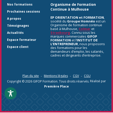
Organisme de Formation
Nos formations
Continue à Mulhouse
Prochaines sessions
EP ORIENTATION et FORMATION
,
A propos
société du
Groupe Homnéo
est un
Organisme de formation continue
Témoignages
basé à Mulhouse,
Colmar
et
Strasbourg
. Connu sous les
Actualités
marques commerciales
GIFOP
Espace formateur
FORMATION
et l’
INSTITUT DE
L’ENTREPRENEUR
, nous proposons
Espace client
des formations pour les
demandeurs d’emploi, les salariés,
cadres et dirigeants d’entreprise.
Plan du site
Mentions légales
CGV
CGU
Copyright © 2026
GIFOP Formation
. Tous droits réservés.
Réalisé par
Première Place