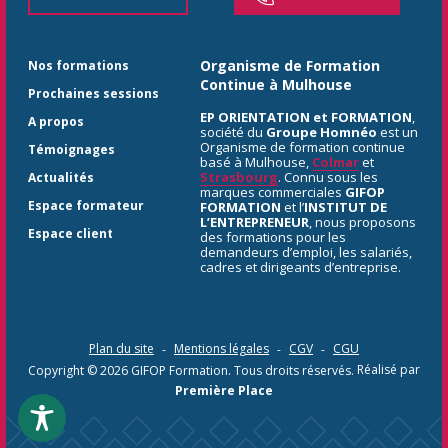
Organisme de Formation
Nos formations
Continue à Mulhouse
Prochaines sessions
EP ORIENTATION et FORMATION
,
A propos
société du
Groupe Homnéo
est un
Organisme de formation continue
Témoignages
basé à Mulhouse,
Colmar
et
Strasbourg
. Connu sous les
Actualités
marques commerciales
GIFOP
Espace formateur
FORMATION
et l’
INSTITUT DE
L’ENTREPRENEUR
, nous proposons
Espace client
des formations pour les
demandeurs d’emploi, les salariés,
cadres et dirigeants d’entreprise.
Plan du site
Mentions légales
CGV
CGU
Copyright © 2026
GIFOP Formation
. Tous droits réservés.
Réalisé par
Première Place