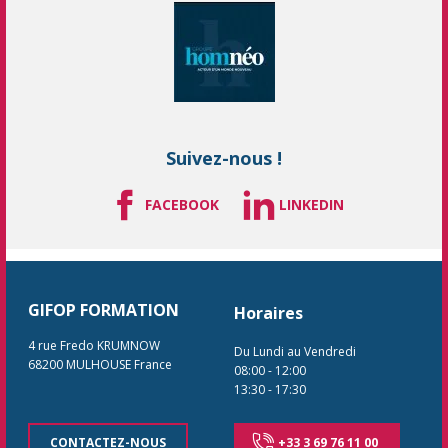
Suivez-nous !
FACEBOOK
LINKEDIN
GIFOP FORMATION
Horaires
4 rue Fredo KRUMNOW
Du Lundi au Vendredi
68200
MULHOUSE
France
08:00
-
12:00
13:30
-
17:30
CONTACTEZ-NOUS
+33 3 69 76 11 00