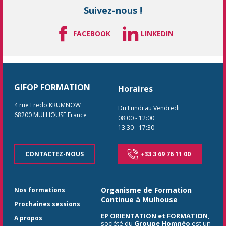
Suivez-nous !
FACEBOOK
LINKEDIN
GIFOP FORMATION
Horaires
4 rue Fredo KRUMNOW
Du Lundi au Vendredi
68200
MULHOUSE
France
08:00
-
12:00
13:30
-
17:30
CONTACTEZ-NOUS
+33 3 69 76 11 00
Organisme de Formation
Nos formations
Continue à Mulhouse
Prochaines sessions
EP ORIENTATION et FORMATION
,
A propos
société du
Groupe Homnéo
est un