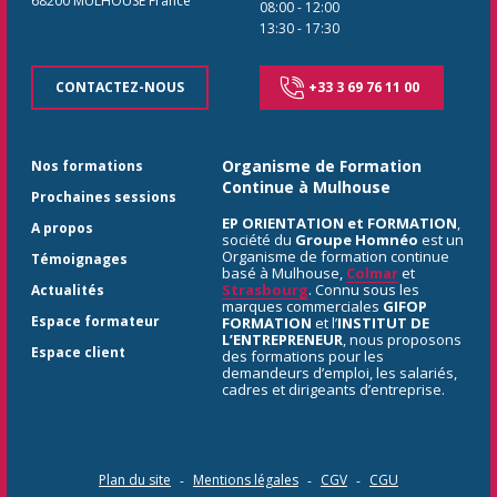
68200
MULHOUSE
France
08:00
-
12:00
13:30
-
17:30
CONTACTEZ-NOUS
+33 3 69 76 11 00
Organisme de Formation
Nos formations
Continue à Mulhouse
Prochaines sessions
EP ORIENTATION et FORMATION
,
A propos
société du
Groupe Homnéo
est un
Organisme de formation continue
Témoignages
basé à Mulhouse,
Colmar
et
Strasbourg
. Connu sous les
Actualités
marques commerciales
GIFOP
Espace formateur
FORMATION
et l’
INSTITUT DE
L’ENTREPRENEUR
, nous proposons
Espace client
des formations pour les
demandeurs d’emploi, les salariés,
cadres et dirigeants d’entreprise.
Plan du site
Mentions légales
CGV
CGU