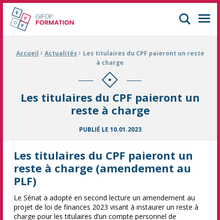
GIFOP Formation Centre de formation continue à Mulhouse
Men
›
›
Fil d'Ariane :
Accueil
Actualités
Les titulaires du CPF paieront un reste
à charge
Les titulaires du CPF paieront un
reste à charge
PUBLIÉ LE
10.01.2023
Les titulaires du CPF paieront un
reste à charge (amendement au
PLF)
Le Sénat a adopté en second lecture un amendement au
projet de loi de finances 2023 visant à instaurer un reste à
charge pour les titulaires d’un compte personnel de