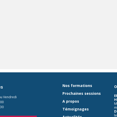
Nos formations
es
O
Prochaines sessions
E
au Vendredi
H
A propos
:00
M
:30
m
Témoignages
D
l
Actualités