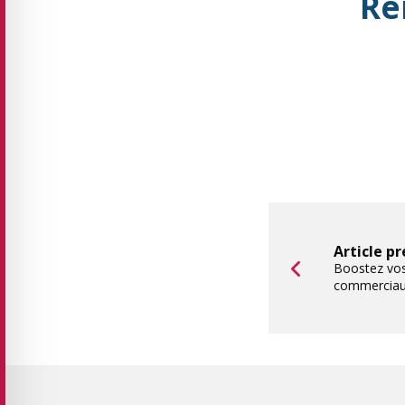
Re
Article p
Boostez vos
commerciaux