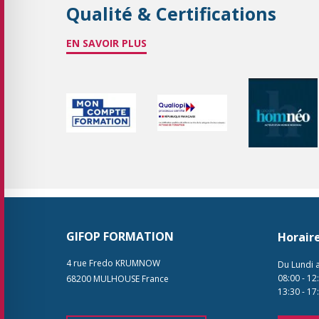
Qualité & Certifications
EN SAVOIR PLUS
GIFOP FORMATION
Horair
4 rue Fredo KRUMNOW
Du Lundi 
08:00
-
12
68200
MULHOUSE
France
13:30
-
17