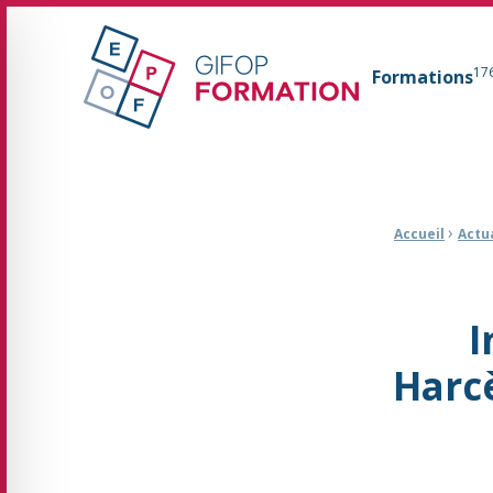
GIFOP Formation Centre de formation continue 
17
Formations
Fil d'Ariane :
›
Accueil
Actu
I
Harc