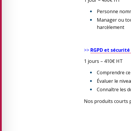
1 jour – 490€ HT
Personne nommé
Manager ou tout
harcèlement
>>
RGPD et sécurit
1 jours – 410€ HT
Comprendre ce 
Évaluer le nive
Connaître les d
Nos produits courts 