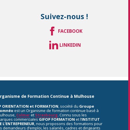
Suivez-nous !
FACEBOOK
LINKEDIN
rganisme de Formation Continue à Mulhouse
P ORIENTATION et FORMATION
, société du
Groupe
omnéo
est un Organisme de formation continue basé à
ulhouse,
Colmar
et
Strasbourg
. Connu sous les
arques commerciales
GIFOP FORMATION
et l’
INSTITUT
E L’ENTREPRENEUR
, nous proposons des formations pour
es demandeurs d’emploi, les salariés, cadres et dirigeants