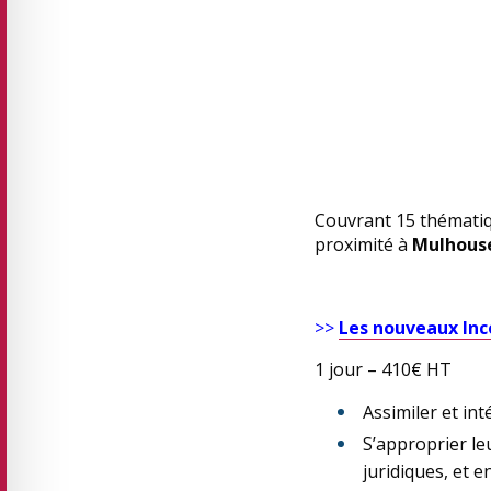
Couvrant 15 thématiq
proximité à
Mulhous
>>
Les nouveaux In
1 jour – 410€ HT
Assimiler et in
S’approprier le
juridiques, et en