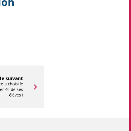
ion
cle suivant
e a choisi le
er 40 de ses
élèves !