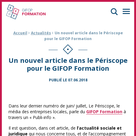
GIFOP Formation Centre de formation continue à Mulhouse
Men
›
›
Fil d'Ariane :
Accueil
Actualités
Un nouvel article dans le Périscope
pour le GIFOP Formation
Un nouvel article dans le Périscope
pour le GIFOP Formation
PUBLIÉ LE
07.06.2018
Dans leur dernier numéro de juin/ juillet, Le Périscope, le
média des entreprises locales, parle du
GIFOP Formation
à
travers un « Publi-info ».
Il est question, dans cet article, de
l’actualité sociale et
juridique
qui nous concerne tous, et de l’accompagnement