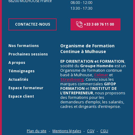
68200
MULHOUSE
France
08:00
-
12:00
13:30
-
17:30
CONTACTEZ-NOUS
+33 3 69 76 11 00
Organisme de Formation
Nos formations
Continue à Mulhouse
Prochaines sessions
EP ORIENTATION et FORMATION
,
A propos
société du
Groupe Homnéo
est un
Organisme de formation continue
Témoignages
basé à Mulhouse,
Colmar
et
Strasbourg
. Connu sous les
Actualités
marques commerciales
GIFOP
Espace formateur
FORMATION
et l’
INSTITUT DE
L’ENTREPRENEUR
, nous proposons
Espace client
des formations pour les
demandeurs d’emploi, les salariés,
cadres et dirigeants d’entreprise.
Plan du site
Mentions légales
CGV
CGU