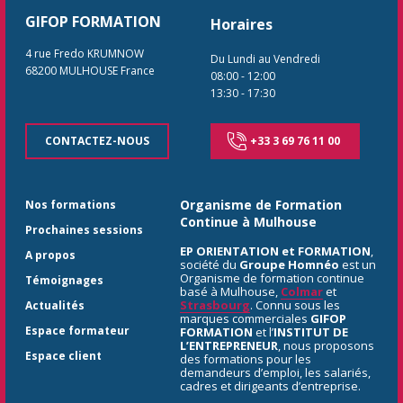
GIFOP FORMATION
Horaires
4 rue Fredo KRUMNOW
Du Lundi au Vendredi
68200
MULHOUSE
France
08:00
-
12:00
13:30
-
17:30
CONTACTEZ-NOUS
+33 3 69 76 11 00
Organisme de Formation
Nos formations
Continue à Mulhouse
Prochaines sessions
EP ORIENTATION et FORMATION
,
A propos
société du
Groupe Homnéo
est un
Organisme de formation continue
Témoignages
basé à Mulhouse,
Colmar
et
Strasbourg
. Connu sous les
Actualités
marques commerciales
GIFOP
Espace formateur
FORMATION
et l’
INSTITUT DE
L’ENTREPRENEUR
, nous proposons
Espace client
des formations pour les
demandeurs d’emploi, les salariés,
cadres et dirigeants d’entreprise.