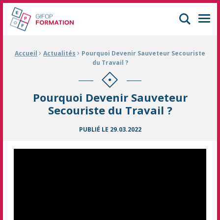
GIFOP Formation Centre de formation continue à Mulhouse
Men
›
›
Fil d'Ariane :
Accueil
Actualités
Pourquoi Devenir Sauveteur Secouriste
du Travail ?
Pourquoi Devenir Sauveteur
Secouriste du Travail ?
PUBLIÉ LE
29.03.2022