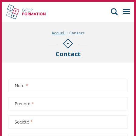
GIFOP Formation Centre de formation continue à Mulhouse
Men
›
Fil d'Ariane :
Accueil
Contact
Contact
Nom
*
Prénom
*
Société
*