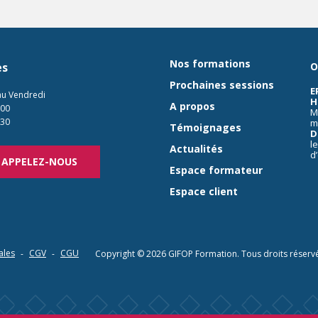
Nos formations
es
O
Prochaines sessions
E
au Vendredi
H
A propos
:00
M
:30
m
Témoignages
D
l
Actualités
d
APPELEZ-NOUS
Espace formateur
Espace client
ales
CGV
CGU
Copyright © 2026
GIFOP Formation
. Tous droits réserv