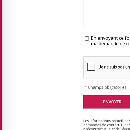
Traitement des données
En envoyant ce for
ma demande de con
*
Champs obligatoires
Les informations recueillies
demandes de contact. Elles 
précontractuelle et de l’éven