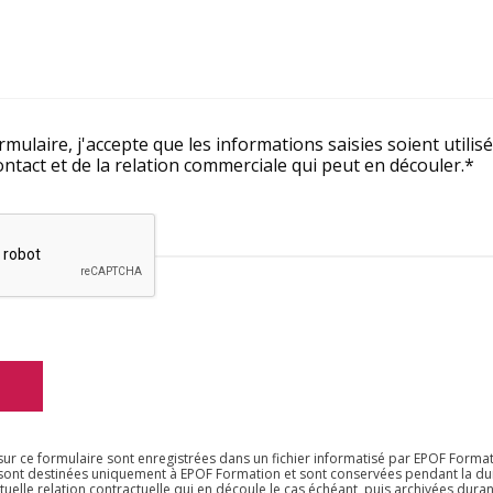
*
mulaire, j'accepte que les informations saisies soient utilis
tact et de la relation commerciale qui peut en découler.*
 sur ce formulaire sont enregistrées dans un fichier informatisé par EPOF Forma
sont destinées uniquement à EPOF Formation et sont conservées pendant la dur
tuelle relation contractuelle qui en découle le cas échéant, puis archivées duran