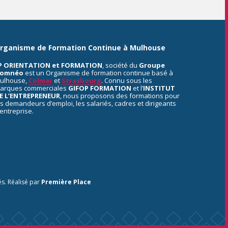
rganisme de Formation Continue à Mulhouse
P ORIENTATION et FORMATION
, société du
Groupe
omnéo
est un Organisme de formation continue basé à
ulhouse,
Colmar
et
Strasbourg
. Connu sous les
arques commerciales
GIFOP FORMATION
et l’
INSTITUT
E L’ENTREPRENEUR
, nous proposons des formations pour
es demandeurs d’emploi, les salariés, cadres et dirigeants
’entreprise.
és.
Réalisé par
Première Place