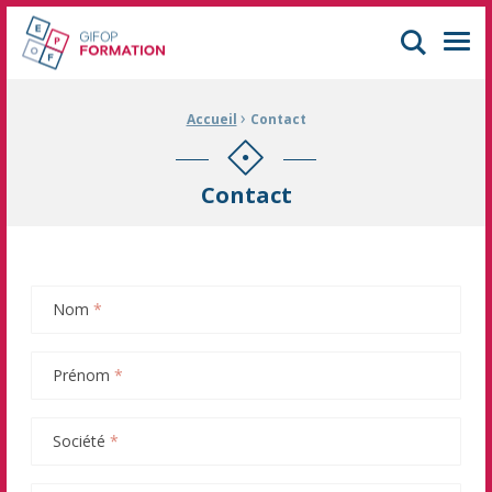
GIFOP Formation Centre de formation continue à Mulhouse
Men
›
Fil d'Ariane :
Accueil
Contact
Contact
Nom
*
Prénom
*
Société
*