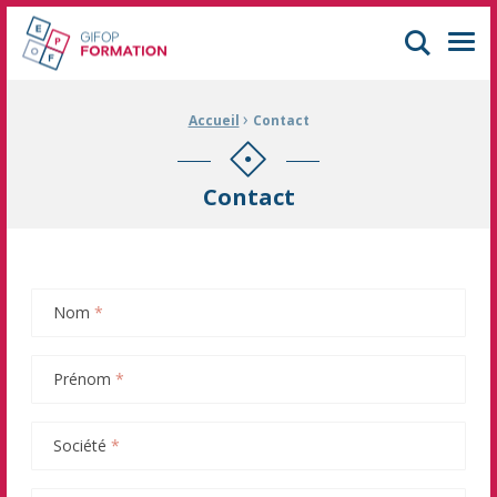
GIFOP Formation Centre de formation continue à Mulhouse
Men
›
Fil d'Ariane :
Accueil
Contact
Contact
Nom
*
Prénom
*
Société
*